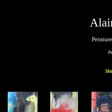
Alai
Peinture
P
Me